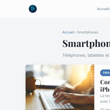
Accueil
Accueil
› Smartphones
Smartpho
Téléphones, tablettes et
SMA
Com
iPh
La te
avec 
30 se