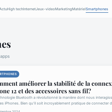
Actu
High tech
Internet
Jeux-video
Marketing
Matériel
Smartphones
nes
 apps
RTPHONES
ment améliorer la stabilité de la conne
one 12 et des accessoires sans fil?
chnologie Bluetooth a révolutionné la manière dont nous interagiss
les iPhones. Bien qu'il soit incroyablement pratique de connecter d
ptembre 2024