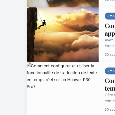
SMA
Com
app
Avez-
être 
30 se
SMA
Com
tem
L'ère
conte
30 se