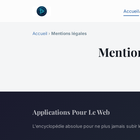
Accueil
Accueil
›
Mentions légales
Mention
Applications Pour Le Web
L'encyclopédie absolue pour ne plus jamais subir l