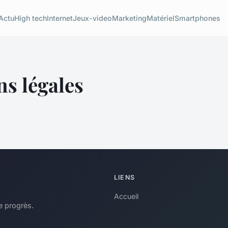
Actu
High tech
Internet
Jeux-video
Marketing
Matériel
Smartphones
s légales
LIENS
Accueil
e progrès.