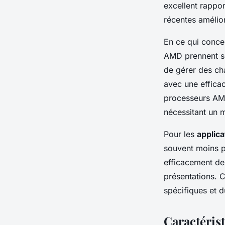
excellent rappo
récentes amélior
En ce qui conce
AMD prennent so
de gérer des ch
avec une efficac
processeurs AMD
nécessitant un m
Pour les
applic
souvent moins p
efficacement des
présentations. C
spécifiques et du
Caractéris