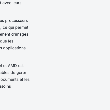
t avec leurs
 les processeurs
, ce qui permet
tement d'images
 que les
 applications
el et AMD est
ables de gérer
 documents et les
esoins