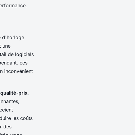
performance.
e d'horloge
t une
ail de logiciels
ependant, ces
n inconvénient
qualité-prix
.
onnantes,
écient
duire les coûts
r des