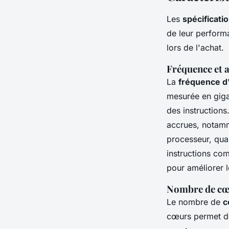
Les
spécificati
de leur perform
lors de l'achat.
Fréquence et 
La
fréquence d
mesurée en giga
des instruction
accrues, notamm
processeur, quan
instructions co
pour améliorer 
Nombre de cœu
Le nombre de
c
cœurs permet de 