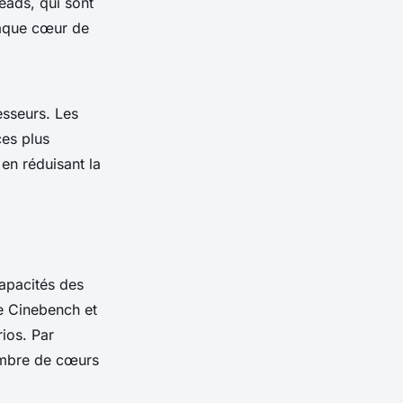
eads, qui sont
haque cœur de
cesseurs. Les
ces plus
en réduisant la
capacités des
ue Cinebench et
ios. Par
ombre de cœurs