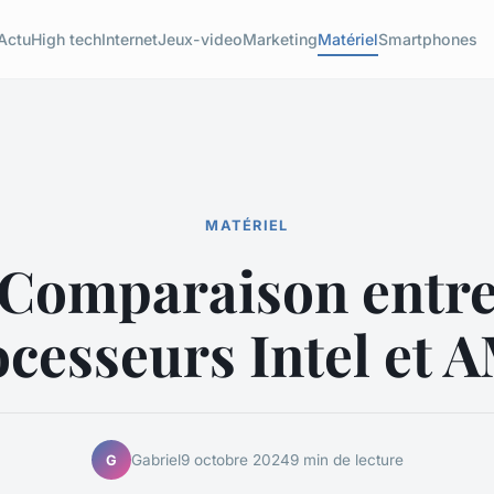
Actu
High tech
Internet
Jeux-video
Marketing
Matériel
Smartphones
MATÉRIEL
Comparaison entr
ocesseurs Intel et 
Gabriel
9 octobre 2024
9 min de lecture
G