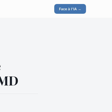
Face à l'IA →
e
AMD