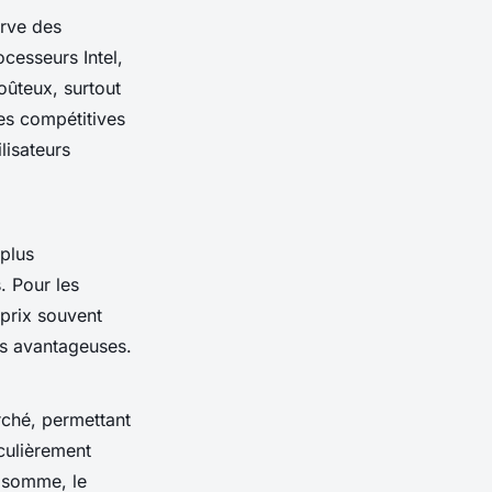
erve des
cesseurs Intel,
oûteux, surtout
s compétitives
ilisateurs
plus
. Pour les
prix souvent
s avantageuses.
rché, permettant
iculièrement
n somme, le