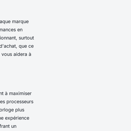
chaque marque
rmances en
onnant, surtout
 d'achat, que ce
n vous aidera à
ant à maximiser
 les processeurs
horloge plus
une expérience
frant un