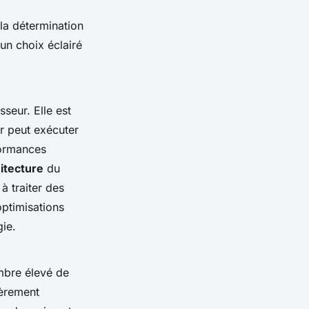
la détermination
un choix éclairé
seur. Elle est
r peut exécuter
formances
itecture
du
à traiter des
optimisations
ie.
mbre élevé de
ièrement