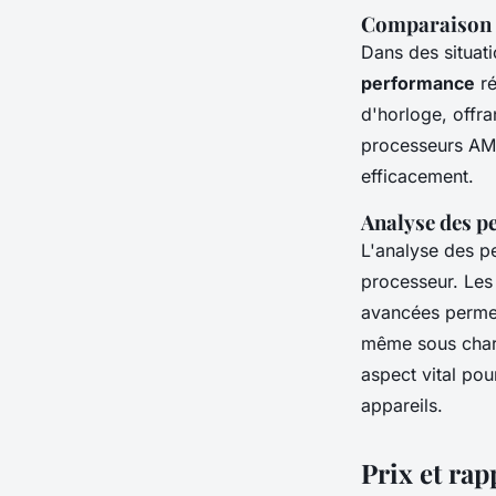
Comparaison d
Dans des situat
performance
ré
d'horloge, offra
processeurs AMD,
efficacement.
Analyse des p
L'analyse des p
processeur. Le
avancées permet
même sous charg
aspect vital pour
appareils.
Prix et rap