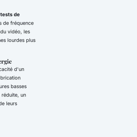
s
tests de
es de fréquence
ndu vidéo, les
hes lourdes plus
ergie
cacité d'un
brication
ures basses
réduite, un
de leurs