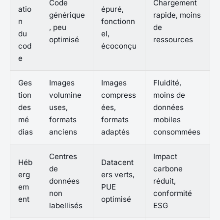
Code
Chargement
atio
épuré,
générique
rapide, moins
n
fonctionn
, peu
de
du
el,
optimisé
ressources
cod
écoconçu
e
Ges
Images
Images
Fluidité,
tion
volumine
compress
moins de
des
uses,
ées,
données
mé
formats
formats
mobiles
dias
anciens
adaptés
consommées
Centres
Impact
Héb
Datacent
de
carbone
erg
ers verts,
données
réduit,
em
PUE
non
conformité
ent
optimisé
labellisés
ESG