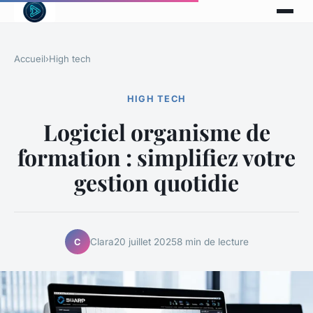
Accueil
›
High tech
HIGH TECH
Logiciel organisme de
formation : simplifiez votre
gestion quotidie
Clara
20 juillet 2025
8 min de lecture
C